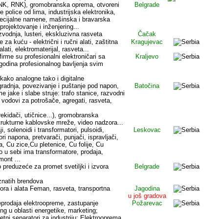
NK, RNK), gromobranska oprema, otvoreni
Belgrade
e police od lima, industrijska elektronika,
pecijalne namene, mašinska i bravarska
projektovanje i inženjering...
zvodnja, lusteri, ekskluzivna rasveta
Čačak
a kuću - električni i ručni alati, zaštitna
Kragujevac
ati, elektromaterijal, rasveta...
firme su profesionalni elektroničari sa
Kraljevo
godina profesionalnog bavljenja svim
 kako analogne tako i digitalne
ugradnja, povezivanje i puštanje pod napon,
Batočina
 jake i slabe struje: trafo stanice, razvodni
 vodovi za potrošače, agregati, rasveta,
prekidači, utičnice...), gromobranska
 strukturne kablovske mreže, video nadzora...
, solenoidi i transformatori, pulsoidi,
Leskovac
tori napona, pretvarači, punjači, ispravljači,
a, Cu zice,Cu pletenice, Cu folije, Cu
to u sebi ima transformatore, prodaja,
mont ...
 preduzeće za promet svetiljki i izvora
Belgrade
znatih brendova
ora i alata Feman, rasveta, transportna
Jagodina
u još gradova
eprodaja elektroopreme, zastupanje
Požarevac
ting u oblasti energetike, marketing;
tni separatori za industriju; Elektrooprema,