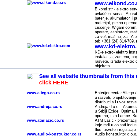
www.elkond.co.
-
Elkond str - elektro ser
ovlašćeni servis; Apar
baterije, akumulatori i pu
materijal, grejna oprem
čišćenje, Wigam oprema
aparate, aspiratore, ras
za veš mašine, za TA pe
tel: +381 (24) 814-769,
www.kd-elektro
-
KD-elektro- elektro inst
instalacija, zamena, pop
rasvete, izrada elektro
objekata
See all website thumbnails from this 
click HERE
www.altego.co.rs
Enterijer centar Altego /
u rasveti, projektovanje
distribucija i uvoz rasve
www.andreja.co.rs
Andreja d.o.o. - Akumula
u Srbiji Exide, Optima,
oprema, i za Lampe: Bat
www.atmlazic.co.rs
ATM Lazic - prezentaci
koje radi u oblasti indu
fluo rasvete i regulacij
www.audio-konstruktor.co.rs
Audio konstruktor d.o.o.