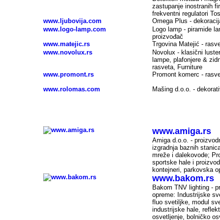
zastupanje inostranih f
frekventni regulatori To
www.ljubovija.com
Omega Plus - dekoracija
www.logo-lamp.com
Logo lamp - piramide l
proizvođač
www.matejic.rs
Trgovina Matejić - rasve
www.novolux.rs
Novolux - klasični lusteri
lampe, plafonjere & zid
rasveta, Furniture
www.promont.rs
Promont komerc - rasve
www.rolomas.com
Mašing d.o.o. - dekorati
Lighting, specialized companies - Vojvodina (
www.amiga.rs
-
Amiga d.o.o. - proizvod
izgradnja baznih stanica
mreže i dalekovode; Pro
sportske hale i proizvo
kontejneri, parkovska op
www.bakom.rs
-
Bakom TNV lighting - pr
opreme: Industrijske sve
fluo svetiljke, modul sve
industrijske hale, refle
osvetljenje, bolničko o