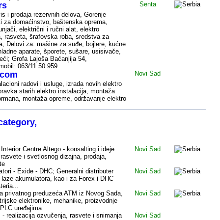
rs
Senta
vis i prodaja rezervnih delova, Gorenje
ati za domaćinstvo, baštenska oprema,
njači, električni i ručni alat, elektro
a, rasveta, šrafovska roba, sredstva za
; Delovi za: mašine za suđe, bojlere, kućne
hladne aparate, šporete, sušare, usisivače,
ći; Grofa Lajoša Baćanjija 54,
 mobil: 063/11 50 959
.com
Novi Sad
alacioni radovi
i
usluge, izrada novih elektro
ravka starih elektro instalacija, montaža
 ormana, montaža opreme, održavanje elektro
category,
 Interior Centre Altego - konsalting i ideje
Novi Sad
 rasvete i svetlosnog dizajna, prodaja,
te
tori - Exide - DHC; Generalni distributer
Novi Sad
 Haze akumulatora, kao i za Forex i DHC
eria...
ja privatnog preduzeća ATM iz Novog Sada,
Novi Sad
strijske elektronike, mehanike, proizvodnje
e PLC uređajima
 - realizacija ozvučenja, rasvete i snimanja
Novi Sad